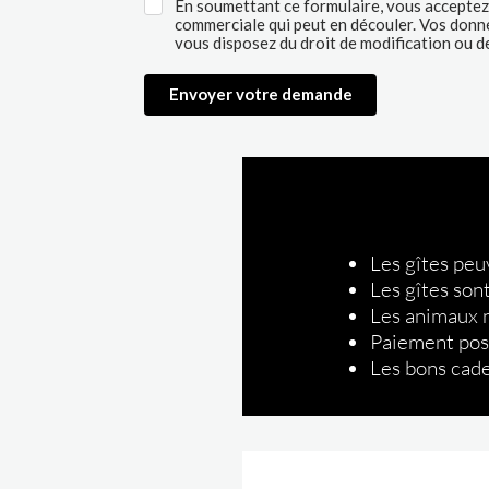
Les gîtes peu
Les gîtes son
Les animaux n
Paiement poss
Les bons cad