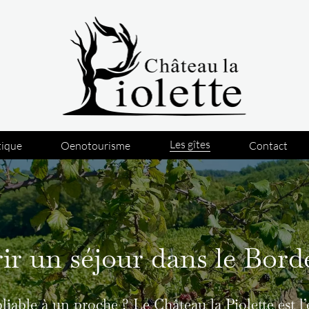
Les gîtes
tique
Oenotourisme
Contact
ir un séjour dans le Bord
iable à un proche ? Le Château la Piolette est l