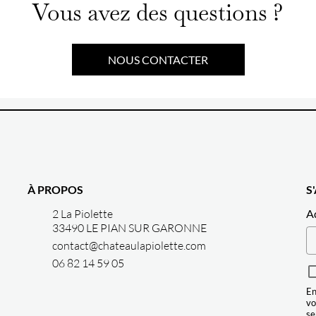
Vous avez des questions ?
NOUS CONTACTER
À PROPOS
S
2 La Piolette
A
33490 LE PIAN SUR GARONNE
contact@chateaulapiolette.com
06 82 14 59 05
En
vo
se