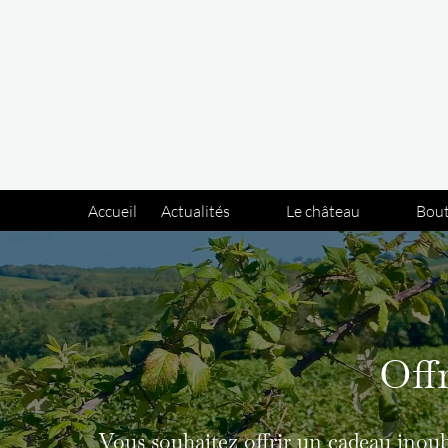
Panneau de gestion des cookies
Accueil
Actualités
Le château
Bou
Offr
Vous souhaitez offrir un cadeau inoubl