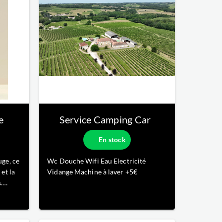
e
Service Camping Car
En stock
uge, ce
Wc Douche Wifi Eau Electricité
 et la
Vidange Machine à laver +5€
.
 un
ve et