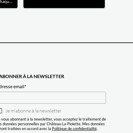
chaque
elle a
main. Le
râce à
ns un
'ABONNER À LA NEWSLETTER
dresse email
*
Je m'abonne à la newsletter
 vous abonnant à la newsletter, vous acceptez le traitement de
s données personnelles par Château La Piolette. Mes données
ront traitées en accord avec la
Politique de confidentialité
.