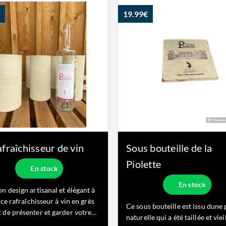
arômes fruités. Ses notes de fru
bis profond, il dévoile des
19.99€
rouges en font un condiment ra
subtils de fruits rouges et de
pour sublime
fins, typiques de notre terroir
is. So
fraîchisseur de vin
Sous bouteille de la
Piolette
En stock
En stock
n design artisanal et élégant à
, ce rafraîchisseur à vin en grès
Ce sous bouteille est issu dune 
 de présenter et garder votre
naturelle qui a été taillée et viei
le de vin blanc ou rosé au frais