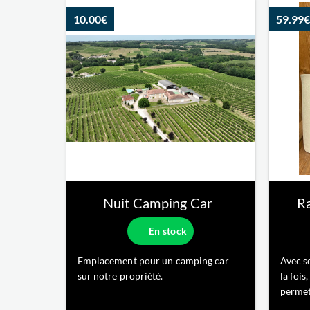
bordelais, dans un équilibre aussi
d’un ru
10.00€
59.99€
inattendu qu’harmonieux. Sa richesse
arômes 
aromatique en fait un compagnon
tanins 
idéal pour l’ap
bordela
Nuit Camping Car
Ra
En stock
Emplacement pour un camping car
Avec so
sur notre propriété.
la fois
permet
bouteil