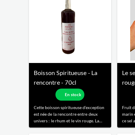
d’Opportun , notre vin rouge
emblématique, à la fois élég
Boisson Spiritueuse - La
Le se
rencontre
- 70cl
rouge
En stock
Cette boisson spiritueuse d’exception
Fruit d
est née de la rencontre entre deux
marin 
univers : le rhum et le vin rouge. La
ce sel 
Rencontre incarne l’union subtile des
parfait
Antilles françaises et du terroir
gourma