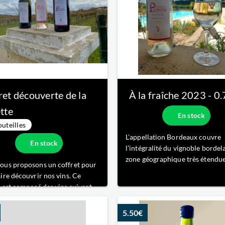
ret découverte de la
À la fraîche
2023
- 0
tte
En stock
outeilles
L’appellation Bordeaux couvre
En stock
l’intégralité du vignoble bordela
zone géographique très étendu
ous proposons un coffret pour
une grande diversité de sols et 
aire découvrir nos vins. Ce
terroirs. Nous réalisons des vin
 est composé des vins suivants :
bordeaux originaux et inattend
 à la fraîche le blanc le bonheur
nous souhaitons sortir des cod
n le rouge l'opportun
5.50€
traditionnels de bordeaux.