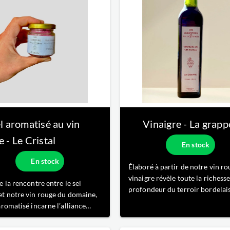
l aromatisé au vin
Vinaigre - La grapp
 - Le Cristal
En stock
En stock
Élaboré à partir de notre vin ro
vinaigre révèle toute la richesse
e la rencontre entre le sel
profondeur du terroir bordelais
et notre vin rouge du domaine,
Lentement transformé par une
aromatisé incarne l’alliance
fermentation naturelle, il offre
e entre la minéralité et la
équilibre subtil entre acidité vi
ndise. Naturellement coloré