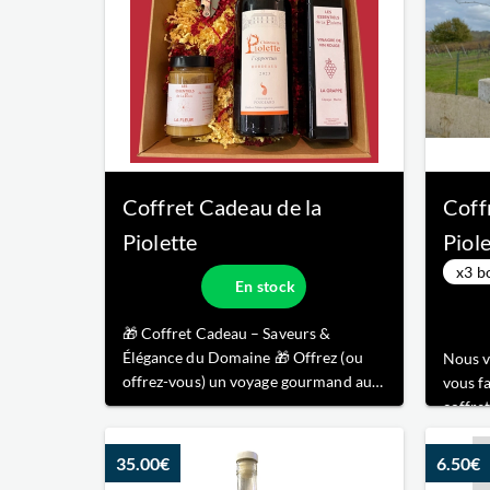
Coffret Cadeau de la
Coff
Piolette
Piole
x3 b
En stock
🎁 Coffret Cadeau – Saveurs &
Élégance du Domaine 🎁 Offrez (ou
Nous v
offrez-vous) un voyage gourmand au
vous f
cœur de notre savoir-faire artisanal
coffret
avec ce coffret de Noël exclusif,
le rosé
mêlant authenticité et raffinement. Ce
au pia
35.00€
6.50€
coffret réunit : 🍷 Une bouteille