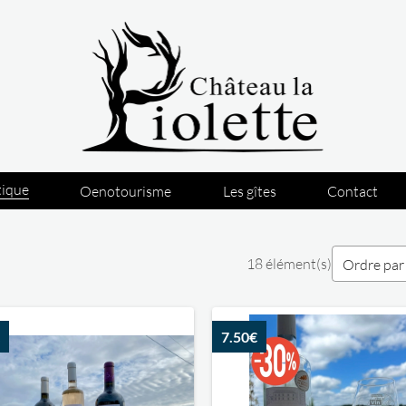
tique
Oenotourisme
Les gîtes
Contact
18 élément(s)
Ordre par
7.50€