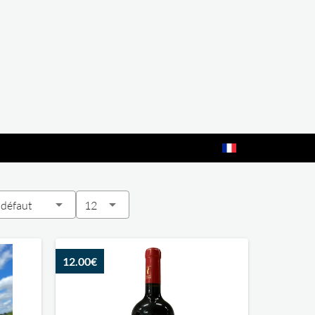
 défaut
12
12.00€