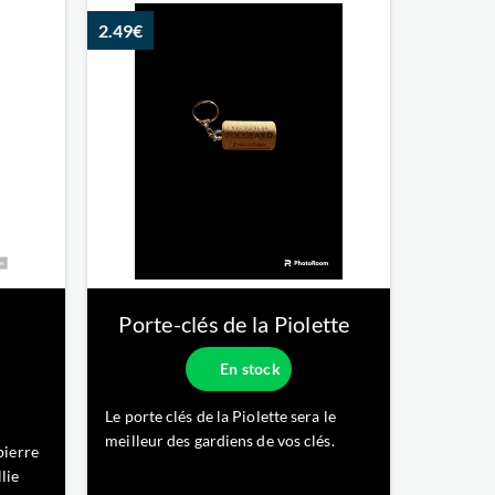
its
2.49€
ffiné
Porte-clés de la Piolette
En stock
Le porte clés de la Piolette sera le
meilleur des gardiens de vos clés.
pierre
llie