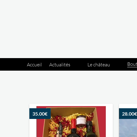
Panneau de gestion des cookies
Bou
Accueil
Actualités
Le château
35.00€
28.00€