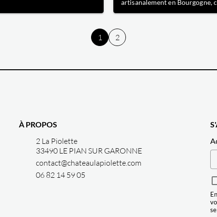
artisanalement en Bourgogne, 
tout votre repas. Sa paroi
pierre est une pièce unique car 
e permet de garder la bouteille
été entièrement travaillée à la 
pérature ambiante et la garde
motif est apposé sur la pierre g
1
2
die plus longtemps.
un procédé original et cuite da
four à pierre, enfin nous app
À PROPOS
S
2 La Piolette
A
33490 LE PIAN SUR GARONNE
contact@chateaulapiolette.com
06 82 14 59 05
En
vo
se