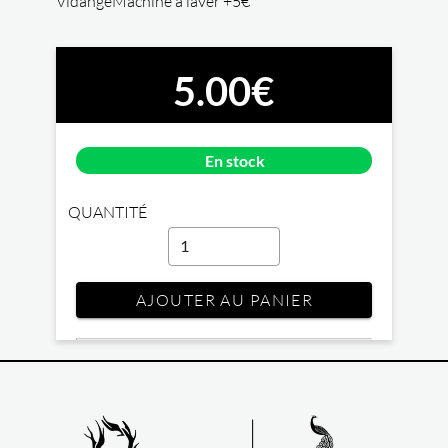
Vidange
Machine à laver +5€
5.00€
En stock
QUANTITÉ
AJOUTER AU PANIER