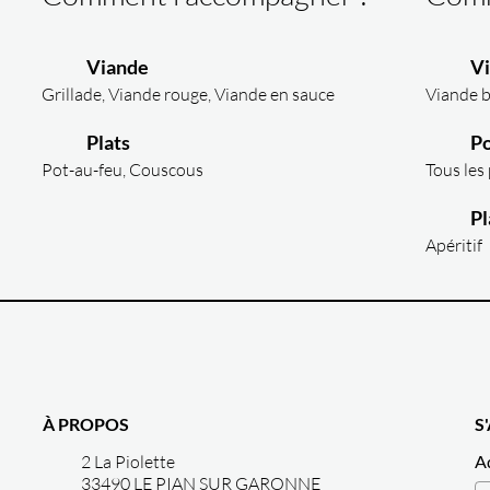
Viande
V
Grillade, Viande rouge, Viande en sauce
Viande 
Plats
Po
Pot-au-feu, Couscous
Tous les
Pl
Apéritif
À PROPOS
S
2 La Piolette
A
33490 LE PIAN SUR GARONNE