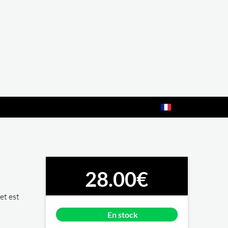
28.00€
et est
En stock