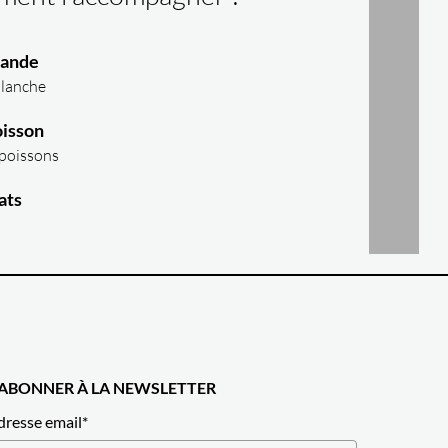
iande
blanche
isson
 poissons
ats
'ABONNER À LA NEWSLETTER
dresse email
*