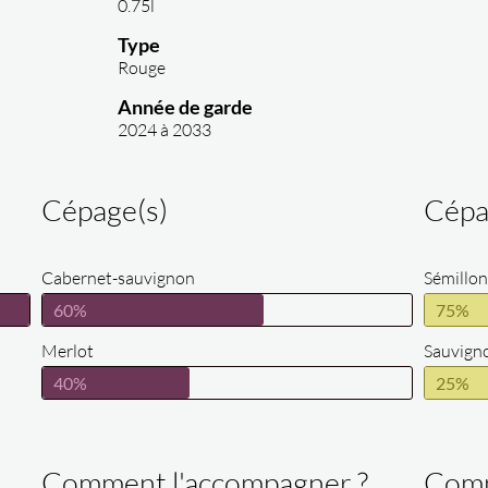
0.75l
Type
Rouge
Année de garde
2024 à 2033
Cépage(s)
Cépa
Cabernet-sauvignon
Sémillon
60%
75%
Merlot
Sauvign
40%
25%
Comment l'accompagner ?
Comm