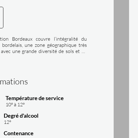
lation Bordeaux couvre l’intégralité du
e bordelais, une zone géographique très
avec une grande diversité de sols et de
s. Nous réalisons des vins de bordeaux
x et inattendus, nous souhaitons sortir
s traditionnels de bordeaux.
rmations
Température de service
10° à 12°
Degré d'alcool
12°
Contenance