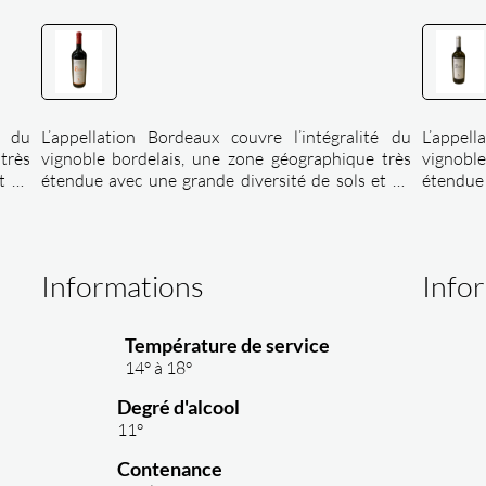
é du
L’appellation Bordeaux couvre l’intégralité du
L’appel
très
vignoble bordelais, une zone géographique très
vignobl
t de
étendue avec une grande diversité de sols et de
étendue 
eaux
terroirs. Nous réalisons des vins de bordeaux
terroir
rtir
originaux et inattendus, nous souhaitons sortir
originau
des codes traditionnels de bordeaux.
des code
Informations
Info
Température de service
14° à 18°
Degré d'alcool
11°
Contenance