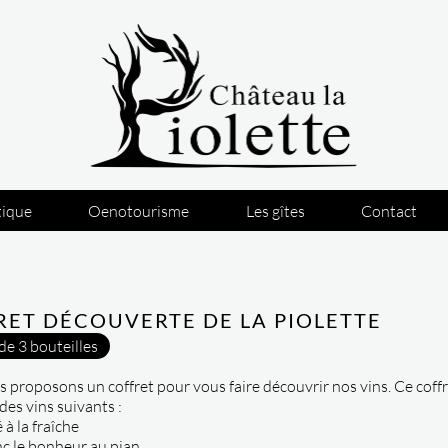
tique
Oenotourisme
Les gîtes
Contact
RET DÉCOUVERTE DE LA PIOLETTE
de 3 bouteilles
 proposons un coffret pour vous faire découvrir nos vins. Ce coffr
es vins suivants :
é à la fraîche
nc le bonheur au pian