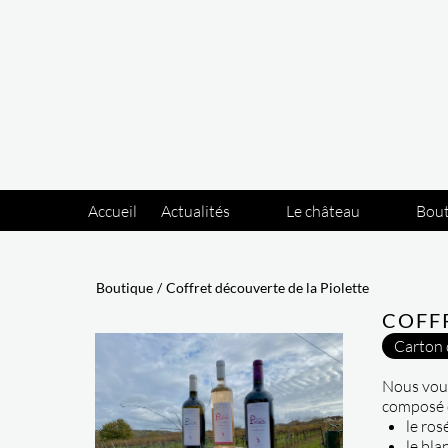
Panneau de gestion des cookies
Accueil
Actualités
Le château
Bou
Boutique
/
Coffret découverte de la Piolette
COFF
Carton 
Nous vous
composé d
le ros
le bla