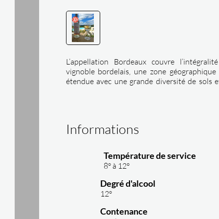
L’appellation Bordeaux couvre l’intégralit
vignoble bordelais, une zone géographique 
étendue avec une grande diversité de sols e
terroirs. Nous réalisons des vins de bord
originaux et inattendus, nous souhaitons so
des codes traditionnels de bordeaux.
Informations
Température de service
8° à 12°
Degré d'alcool
12°
Contenance