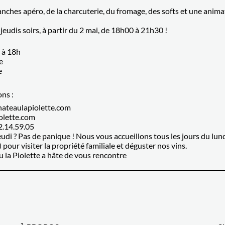
anches apéro, de la charcuterie, du fromage, des softs et une anima
eudis soirs, à partir du 2 mai, de 18h00 à 21h30 !
 à 18h
e
e
ons :
hateaulapiolette.com
olette.com
2.14.59.05
jeudi ? Pas de panique ! Nous vous accueillons tous les jours du lu
pour visiter la propriété familiale et déguster nos vins.
u la Piolette a hâte de vous rencontre