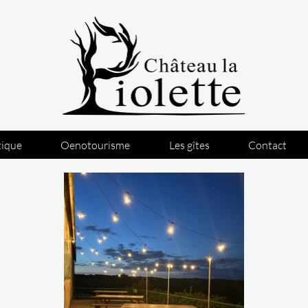
tique
Oenotourisme
Les gîtes
Contact