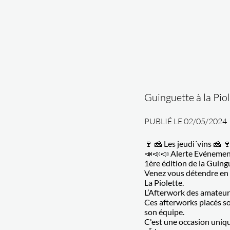
Guinguette à la Pio
PUBLIÉ LE 02/05/2024
🍷 🧀 Les jeudi´vins 🧀 
📣📣📣 Alerte Evénemen
1ère édition de la Guing
Venez vous détendre en f
La Piolette.
L’Afterwork des amateur
Ces afterworks placés sou
son équipe.
C'est une occasion uniqu