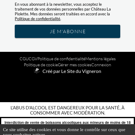
En vous abonnant à la newsletter, vous acceptez le
traitement de vos données personnelles par Château La
Piolette. Mes données seront traitées en accord avec la
Politique de confidentialité
.
JE M'ABONNE
CGU
CGV
Politique de confidentialité
Mentions légales
Politique de cookie
Gérer mes cookies
Connexion
Créé par Le Site du Vigneron
L'ABUS D'ALCOOL EST DANGEREUX POUR LA SANTÉ, À
CONSOMMER AVEC MODÉRATION.
Interdiction de vente de boissons alcooliques aux mineurs de moins de 18
ans
Ce site utilise des cookies et vous donne le contrôle sur ceux que
0
La preuve de majorité de l'acheteur est exigée au moment de la vente en
vous souhaitez activer