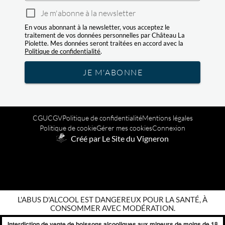
Je m'abonne à la newsletter
En vous abonnant à la newsletter, vous acceptez le
traitement de vos données personnelles par Château La
Piolette. Mes données seront traitées en accord avec la
Politique de confidentialité
.
JE M'ABONNE
CGU
CGV
Politique de confidentialité
Mentions légales
Politique de cookie
Gérer mes cookies
Connexion
Créé par Le Site du Vigneron
L'ABUS D'ALCOOL EST DANGEREUX POUR LA SANTÉ, À
CONSOMMER AVEC MODÉRATION.
Interdiction de vente de boissons alcooliques aux mineurs de moins de 18