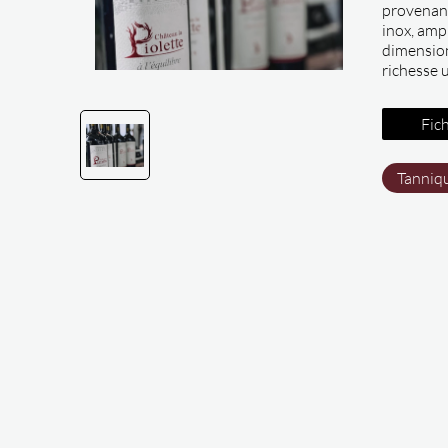
provenant
inox, amp
dimension
richesse 
Fich
Tanniq