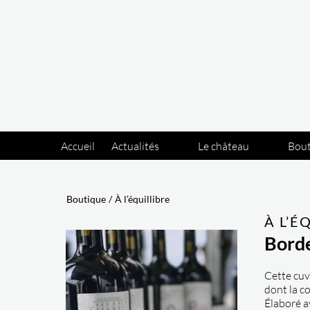
Panneau de gestion des cookies
Accueil
Actualités
Le château
Bou
Boutique
/
À l’équillibre
À L’É
Bord
Cette cuv
dont la co
Élaboré a