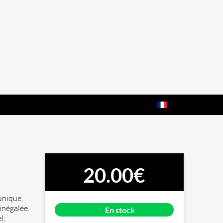
20.00€
unique,
inégalée.
En stock
l,