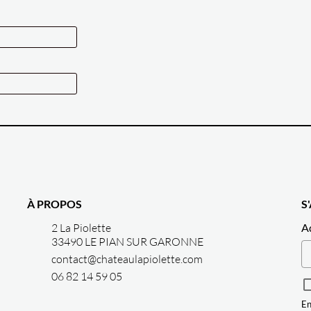
À PROPOS
S
2 La Piolette
A
33490 LE PIAN SUR GARONNE
contact@chateaulapiolette.com
06 82 14 59 05
En