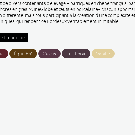
 de divers contenants d’élevage – barriques en chêne français, ba
hores en grès, WineGlobe et œufs en porcelaine– chacun apporta
 différente, mais tous participant à la création d’une complexité e
uniques, qui rendent ce Bordeaux véritablement inimitable.
e technique
ue
Équilibré
Cassis
Fruit noir
Vanille